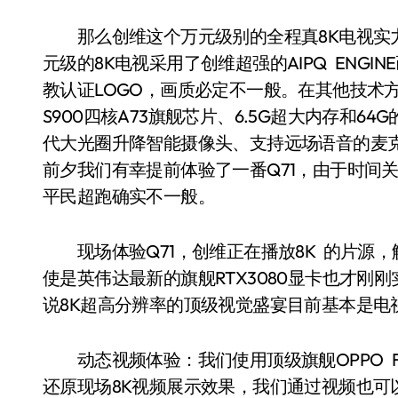
那么创维这个万元级别的全程真8K电视实力
元级的8K电视采用了创维超强的AIPQ ENGI
教认证LOGO，画质必定不一般。在其他技术
S900四核A73旗舰芯片、6.5G超大内存和64G
代大光圈升降智能摄像头、支持远场语音的麦克
前夕我们有幸提前体验了一番Q71，由于时间
平民超跑确实不一般。
现场体验Q71，创维正在播放8K 的片源，
使是英伟达最新的旗舰RTX3080显卡也才刚
说8K超高分辨率的顶级视觉盛宴目前基本是电
动态视频体验：我们使用顶级旗舰OPPO FIN
还原现场8K视频展示效果，我们通过视频也可以