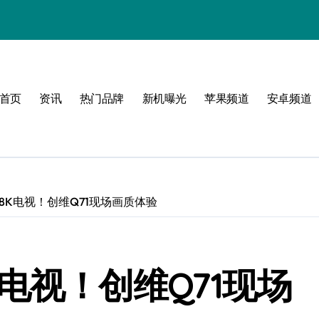
体验
首页
资讯
热门品牌
新机曝光
苹果频道
安卓频道
玩转无限可能
峰！
8K电视！创维Q71现场画质体验
点！
爆了！
电视！创维Q71现场