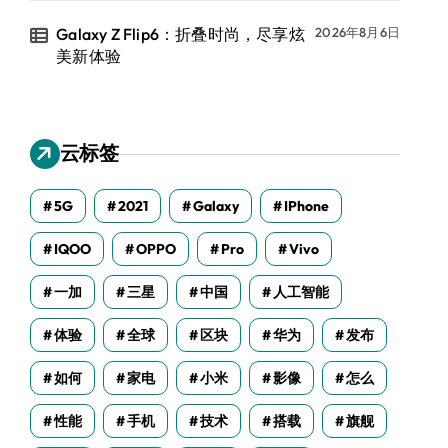
Galaxy Z Flip6：折叠时尚，尽享炫
2026年8月6日
美新体验
云标签
5G
2021
Galaxy
IPhone
IQOO
OPPO
Pro
Vivo
一加
三星
中国
人工智能
体验
全球
区块
华为
发布
如何
家电
小米
影像
怎么
性能
手机
技术
搭载
旗舰