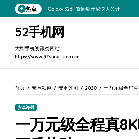
跳
热点
Galaxy S26+颜值爆升秘诀大公开
转
到
Galaxy A56 5G登场，时尚旗舰新体验！
内
52手机网
容
Galaxy Z Flip6：折叠时尚，尽享炫美新
三星Galaxy S26发布：一键解锁个性美
大型手机资讯类网站！
https://www.52shouji.com.cn
Galaxy S25美颜秘籍：个性定制炫酷玩法
Galaxy C55 5G焕新秘籍：潮流定制，
Galaxy C55 5G登场，演绎三星美学新巅
首页
安卓频道
安卓评测
2020
一万元级全程真
Galaxy S25+闪亮登场，这样打扮秒变焦
安卓评测
Galaxy S25 Ultra颜值封神！定制主题潮
一万元级全程真8K