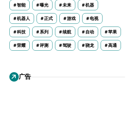
智能
曝光
未来
机器
机器人
正式
游戏
电视
科技
系列
续航
自动
苹果
荣耀
评测
驾驶
骁龙
高通
广告