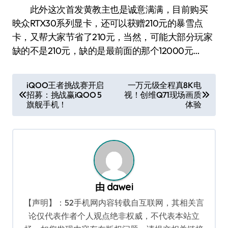
此外这次首发黄教主也是诚意满满，目前购买
映众RTX30系列显卡，还可以获赠210元的暴雪点
卡，又帮大家节省了210元，当然，可能大部分玩家
缺的不是210元，缺的是最前面的那个12000元…
文
iQOO王者挑战赛开启
一万元级全程真8K电
招募：挑战赢iQOO 5
视！创维Q71现场画质
章
旗舰手机！
体验
导
航
由
dawei
【声明】：52手机网内容转载自互联网，其相关言
论仅代表作者个人观点绝非权威，不代表本站立