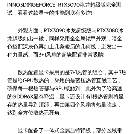
INNO3D的GEFORCE RTX3090冰龙超级版完全测
试，看看这款显卡的性能到底有多炸!
外观方面，RTX3090冰龙超级版与RTX3080冰
龙超级如出一辙，同样采用全金属铠甲外观，暗金
色搭配深灰色再加上几条凌历的几何线，迸发出一
种力量感。而3+1风扇的超壕配置非常吸睛!
散热配置显卡采用的是7+1热管的组合，其中7热
管是给GPU散热的，采用的是密压热管直触工艺，
确保每一根热管都与GPU接触到。此外为了给高速
的GDDR6X显存降温，显卡还设计有1根热管则将显
存的热量导到顶部，再由第四个风扇将热量吹走，
达到全方位散热无死角。
显卡配备了一体式金属压铸背板，部分区域带