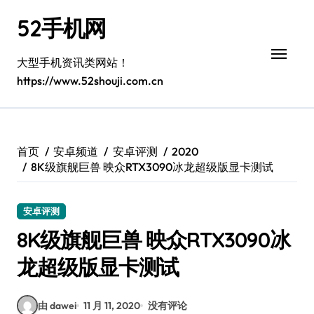
跳
52手机网
转
到
内
大型手机资讯类网站！
容
https://www.52shouji.com.cn
首页
安卓频道
安卓评测
2020
8K级旗舰巨兽 映众RTX3090冰龙超级版显卡测试
安卓评测
8K级旗舰巨兽 映众RTX3090冰
龙超级版显卡测试
由 dawei
11 月 11, 2020
没有评论