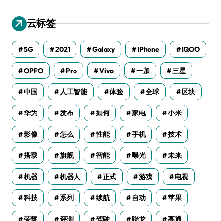
云标签
5G
2021
Galaxy
IPhone
IQOO
OPPO
Pro
Vivo
一加
三星
中国
人工智能
体验
全球
区块
华为
发布
如何
家电
小米
影像
怎么
性能
手机
技术
搭载
旗舰
智能
曝光
未来
机器
机器人
正式
游戏
电视
科技
系列
续航
自动
苹果
荣耀
评测
驾驶
骁龙
高通