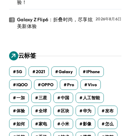
验！
Galaxy Z Flip6：折叠时尚，尽享炫
2026年8月6日
美新体验
云标签
5G
2021
Galaxy
IPhone
IQOO
OPPO
Pro
Vivo
一加
三星
中国
人工智能
体验
全球
区块
华为
发布
如何
家电
小米
影像
怎么