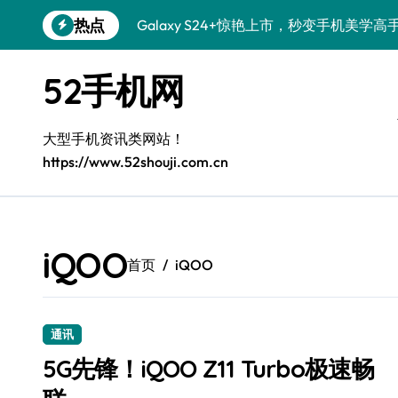
跳
热点
Galaxy S24+惊艳上市，秒变手机美学高
转
到
Galaxy S26+颜值爆升秘诀大公开
内
52手机网
容
Galaxy A56 5G登场，时尚旗舰新体验！
Galaxy Z Flip6：折叠时尚，尽享炫美新
大型手机资讯类网站！
https://www.52shouji.com.cn
三星Galaxy S26发布：一键解锁个性美
Galaxy S25美颜秘籍：个性定制炫酷玩法
Galaxy C55 5G焕新秘籍：潮流定制，
iQOO
首页
iQOO
Galaxy C55 5G登场，演绎三星美学新巅
Galaxy S25+闪亮登场，这样打扮秒变焦
通讯
Galaxy S25 Ultra颜值封神！定制主题潮
5G先锋！iQOO Z11 Turbo极速畅