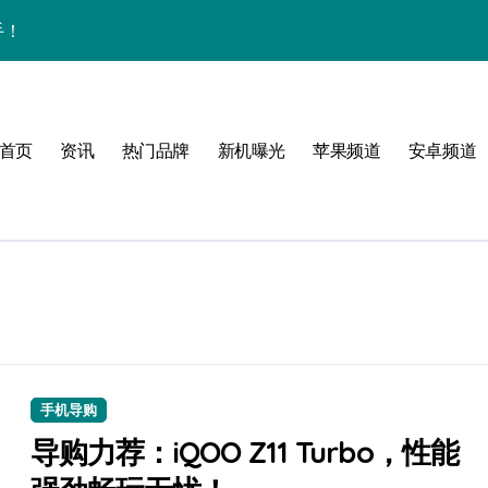
手！
首页
资讯
热门品牌
新机曝光
苹果频道
安卓频道
体验
玩转无限可能
峰！
点！
手机导购
爆了！
导购力荐：iQOO Z11 Turbo，性能