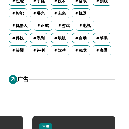
性能
手机
技术
搭载
旗舰
智能
曝光
未来
机器
机器人
正式
游戏
电视
科技
系列
续航
自动
苹果
荣耀
评测
驾驶
骁龙
高通
广告
三星