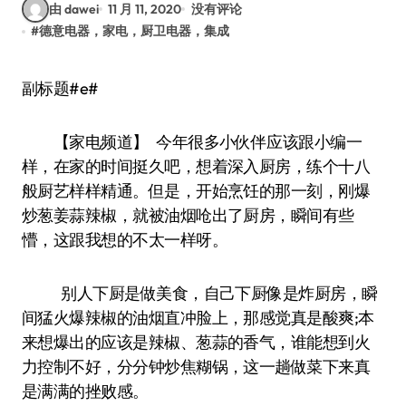
由 dawei
11 月 11, 2020
没有评论
#
德意电器，家电，厨卫电器，集成
副标题#e#
【家电频道】 今年很多小伙伴应该跟小编一
样，在家的时间挺久吧，想着深入厨房，练个十八
般厨艺样样精通。但是，开始烹饪的那一刻，刚爆
炒葱姜蒜辣椒，就被油烟呛出了厨房，瞬间有些
懵，这跟我想的不太一样呀。
别人下厨是做美食，自己下厨像是炸厨房，瞬
间猛火爆辣椒的油烟直冲脸上，那感觉真是酸爽;本
来想爆出的应该是辣椒、葱蒜的香气，谁能想到火
力控制不好，分分钟炒焦糊锅，这一趟做菜下来真
是满满的挫败感。