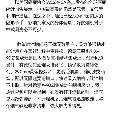
以美国癌症协会(ACS)在CA杂志发布的全球癌症
统计报告显示，中国最高发的仍然是气管、支气管
和肺部癌症。在这之中，油烟已经成为中国厨房的
隐形杀手，影响到家人的身体健康，好的烟机对于
中式厨房必不可少。
做饭时油烟问题干扰无数用户，吸力够强劲才
能让用户在烹饪过程中更轻松。德意三𡘙系列X-
90Z1集成灶是国内首创直排结构集成灶，创新风道
设计，有效缩短油烟吸排路径，确保吸力持续强
劲。290mm黄金控烟区，更贴近烟源，瞬间强拢油
烟，配以无阻超宽进烟口，快速吸入烟机，让油烟
不上脸。针对德意X-90Z1集成灶的烟机吸力，我们
通过视频可以看得到，在没有打开烟机的时，烟气
是四散弥漫的，打开烟机之后烟气被迅速吸走，整
个烟气轨迹非常清晰，强大吸力看得见。