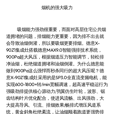
烟机的强大吸力
吸烟能力强劲很重要，而面对高层住宅公共烟
道拥堵的问题，排烟能力更重要，因为排不出去就
会导致油烟倒灌，所以要吸烟更要排烟。德意X-
90Z1集成灶搭载德意MAX9.0智能强排技术系统，
900Pa超大风压，根据烟道压力智能调节，轻松排
净油烟，杜绝烟道拥堵和油烟倒灌。为什么德意能
做到900Pa这么强悍而秒杀同行的超大风压呢？德
意X-90Z1集成灶采用的是SP3.0全直流变频电机，能
实现600-1800+转/min宽幅调速，超高速平稳运行为
强吸劲排提供核心源动力;鸮翼仿生叶轮，波形、锯
齿结构叶片优化配合，使进风流畅、出风强劲，大
大提高导风、引流、排烟效果;畅排式增压风道系
统，黄金斜角杜绝紊流，让油烟顺着跑道更强势排