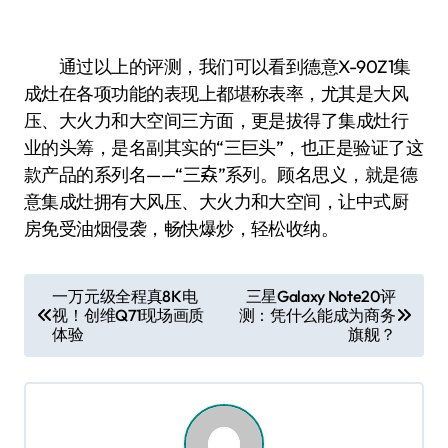
通过以上的评测，我们可以看到德意X-90Z1集
成灶在各项功能的表现上都堪称表率，尤其是大风
压、大火力和大空间三方面，更是拔得了集成灶行
业的头筹，是名副其实的“三巨头”，也正是验证了这
款产品的系列名——“三𡘙”系列。顾名思义，就是德
意集成灶拥有大风压、大火力和大空间，让中式厨
房免受油烟侵袭，畅快爆炒，轻松收纳。
文
一万元级全程真8K电
三星Galaxy Note20评
视！创维Q71现场画质
测：凭什么能成为商务
章
体验
旗舰？
导
航