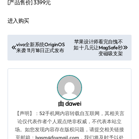
[产品售价]
3399元
进入购买
文
苹果设计师看完自愧不
vivo全新系统OriginOS
如 十几元让MagSafe秒
章
来袭 11月18日正式发布
变磁吸支架
导
航
由
dawei
【声明】：52手机网内容转载自互联网，其相关言
论仅代表作者个人观点绝非权威，不代表本站立
场。如您发现内容存在版权问题，请提交相关链接
至邮箱：bqsm@foxmail.com，我们将及时予以处