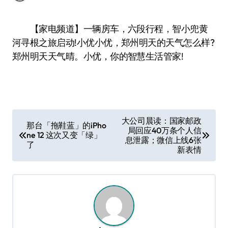
【家电频道】一辆房车，六段行程，智小兜黄
河寻根之旅启动!小优小优，郑州明天的天气怎么样?
郑州明天天气晴。小优，你的智慧生活管家!
文
大公司晨读：国家邮政
那台「拖鞋蓝」的iPho
局回应40万条个人信
章
ne 12 这次又变「绿」
息泄露；微信上线6张
了
导
新表情
航