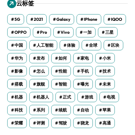
云标签
5G
2021
Galaxy
IPhone
IQOO
OPPO
Pro
Vivo
一加
三星
中国
人工智能
体验
全球
区块
华为
发布
如何
家电
小米
影像
怎么
性能
手机
技术
搭载
旗舰
智能
曝光
未来
机器
机器人
正式
游戏
电视
科技
系列
续航
自动
苹果
荣耀
评测
驾驶
骁龙
高通