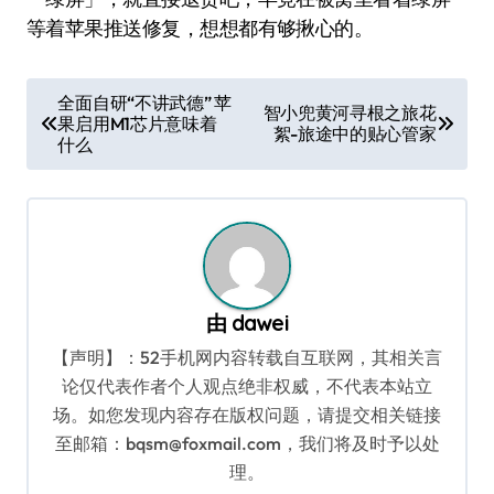
等着苹果推送修复，想想都有够揪心的。
文
全面自研“不讲武德” 苹
智小兜黄河寻根之旅花
果启用M1芯片意味着
章
絮-旅途中的贴心管家
什么
导
航
由
dawei
【声明】：52手机网内容转载自互联网，其相关言
论仅代表作者个人观点绝非权威，不代表本站立
场。如您发现内容存在版权问题，请提交相关链接
至邮箱：bqsm@foxmail.com，我们将及时予以处
理。