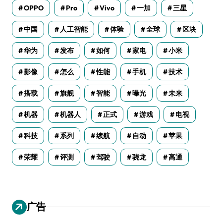
OPPO
Pro
Vivo
一加
三星
中国
人工智能
体验
全球
区块
华为
发布
如何
家电
小米
影像
怎么
性能
手机
技术
搭载
旗舰
智能
曝光
未来
机器
机器人
正式
游戏
电视
科技
系列
续航
自动
苹果
荣耀
评测
驾驶
骁龙
高通
广告