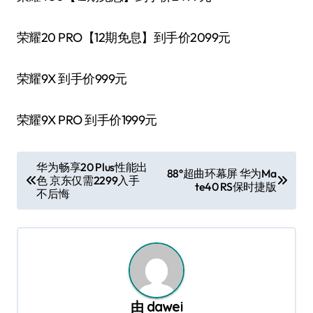
荣耀20 PRO【12期免息】到手价2099元
荣耀9X 到手价999元
荣耀9X PRO 到手价1999元
文
华为畅享20 Plus性能出
88°超曲环幕屏 华为Ma
色 京东仅需2299入手
章
te40 RS保时捷版
不后悔
导
航
由
dawei