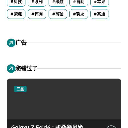
科技
系列
续航
自动
苹果
荣耀
评测
驾驶
骁龙
高通
广告
您错过了
三星
Galaxy Z Fold6：折叠新风尚，