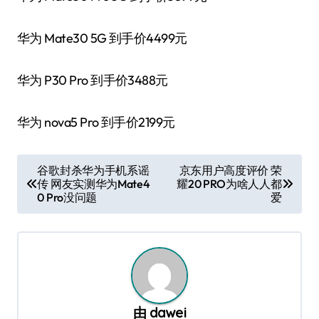
华为 Mate30 5G 到手价4499元
华为 P30 Pro 到手价3488元
华为 nova5 Pro 到手价2199元
文
谷歌封杀华为手机系谣
京东用户高度评价 荣
传 网友实测华为Mate4
耀20 PRO为啥人人都
章
0 Pro没问题
爱
导
航
由
dawei