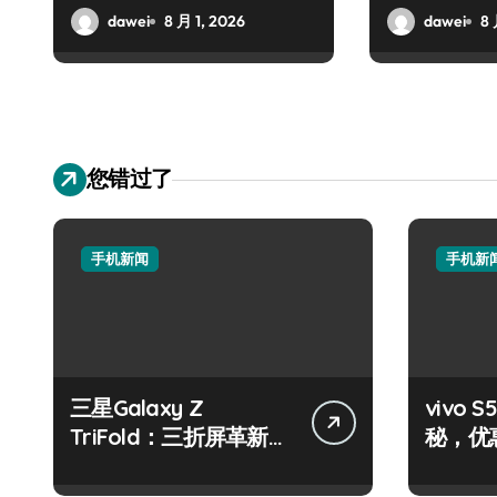
dawei
8 月 1, 2026
dawei
8 
您错过了
手机新闻
手机新
三星Galaxy Z
vivo
TriFold：三折屏革新，
秘，优
一手掌控未来新体验！
机就现