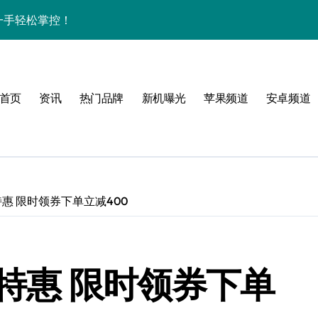
资讯一手轻松掌控！
揭秘，速来围观！
点一键全掌握！
首页
资讯
热门品牌
新机曝光
苹果频道
安卓频道
爆了！
手！
场特惠 限时领券下单立减400
体验
，一手掌控未来新体验！
返场特惠 限时领券下单