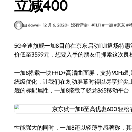
立减400
由 dawei
12 月 6, 2020
没有评论
#
11.11
#
一加
#
京东
#
5G全速旗舰一加8目前在京东启动11.11返场特惠活动，8+128GB版限时领券下单立减400元，到手
价低至3599元，想要入手的朋友们抓紧这次良
一加8搭载一块FHD+高清曲面屏，支持90Hz
统级优化，让我们在划动屏幕时得以尽享指尖
舰的标配属性，一加8搭载了骁龙865移动平台，辅
性能强大的同时，一加8还以轻薄手感著称，其机