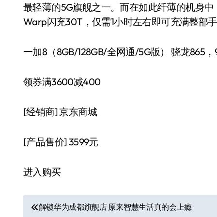
最轻薄的5G旗舰之一。而在如此纤薄的机身中，
Warp闪充30T，仅需1小时左右即可充满整部
一加8（8GB/128GB/全网通/5G版） 骁龙865，
领券满3600减400
[经销商]
京东商城
[产品售价]
3599元
进入购买
文
解锁华为成都旗舰店 原来智慧生活真的会上瘾