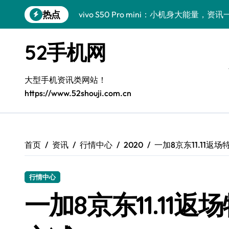
跳
热点
vivo S50 Pro mini：小机身大能量，
转
到
小米17 Pro震撼来袭！超实用功能抢先
内
52手机网
容
三星Galaxy S26震撼来袭，创新科技亮
Galaxy S25 Ultra颜值封神！定制主题潮
大型手机资讯类网站！
https://www.52shouji.com.cn
Galaxy S24+惊艳上市，秒变手机美学高
Galaxy S26+颜值爆升秘诀大公开
Galaxy A56 5G登场，时尚旗舰新体验！
首页
资讯
行情中心
2020
一加8京东11.11返
Galaxy Z Flip6：折叠时尚，尽享炫美新
行情中心
三星Galaxy Z TriFold：三折屏革新
一加8京东11.11