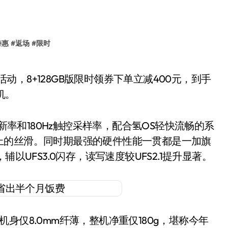
特惠
#
返场
#
限时
机。
刷新率和180Hz触控采样率，配合氢OS轻快流畅的系
上的丝滑。同时期最强的硬件性能一贯都是一加旗
以UFS3.0闪存，读写速度较UFS2.1提升显著。
身仅8.0mm纤薄，整机净重仅180g，堪称今年