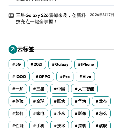
三星Galaxy S26震撼来袭，创新科
2026年8月7日
技亮点一键全掌握！
云标签
5G
2021
Galaxy
IPhone
IQOO
OPPO
Pro
Vivo
一加
三星
中国
人工智能
体验
全球
区块
华为
发布
如何
家电
小米
影像
怎么
性能
手机
技术
搭载
旗舰