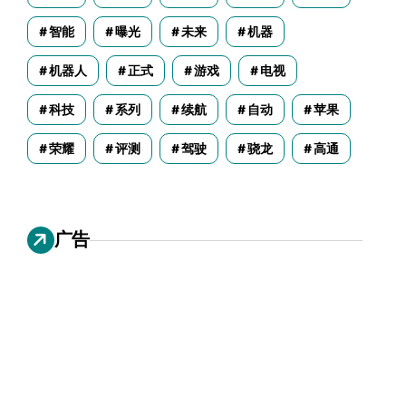
智能
曝光
未来
机器
机器人
正式
游戏
电视
科技
系列
续航
自动
苹果
荣耀
评测
驾驶
骁龙
高通
广告