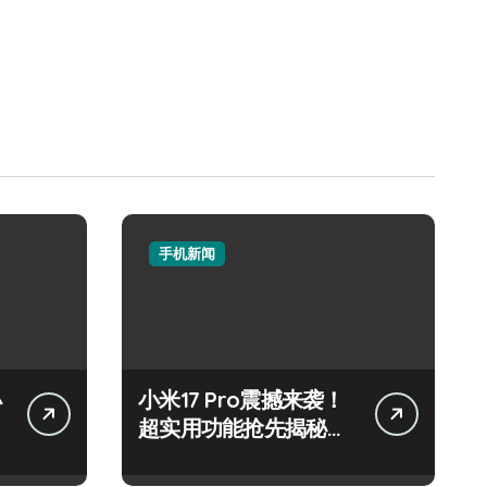
手机新闻
小
小米17 Pro震撼来袭！
超实用功能抢先揭秘，
速来围观！