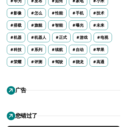
华为
发布
如何
家电
小米
影像
怎么
性能
手机
技术
搭载
旗舰
智能
曝光
未来
机器
机器人
正式
游戏
电视
科技
系列
续航
自动
苹果
荣耀
评测
驾驶
骁龙
高通
广告
您错过了