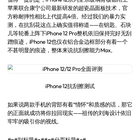
苹果联合康宁公司最新研发的超瓷晶面板技术，官
方称耐摔性相比上代提高4倍。经过我们的暴力实
测，在抗刮花这点上确实值得称道——在钥匙、石块
儿等轮番上阵下iPhone 12 Pro整机依旧保持完好无刮
蹭痕迹，iPhone 12也仅在铝合金边框部分有着一个
不甚明显的痕迹，整体来说抗刮擦能力Max。
iPhone 12抗刮擦测试
如果说两款手机的背部有着“情怀”和质感的话，那它
的正面就成功将你拉回现实——祖传的刘海设计依旧
牢牢的吸引你的视线。
#p#副标题#e##p#分页标题#e#