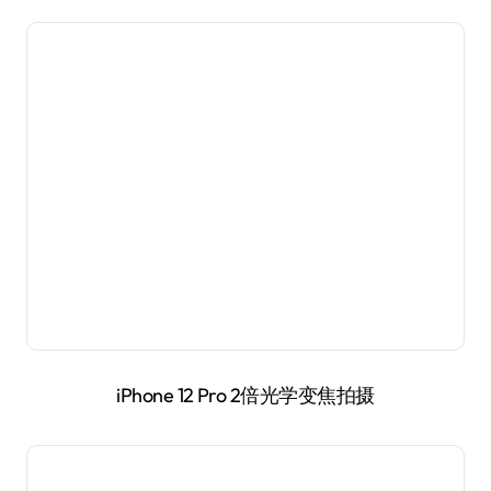
iPhone 12 Pro拍摄
视频动态方面，拥有10bit杜比视界加持的两款
iPhone 12机型带来了更好的动态范围，更贴近真实
的高对比度，还有更加自然的色彩。iPhone 12和
iPhone 12 Pro的唯一差距在于，iPhone 12拍摄的4K
杜比视界最高30fps，而iPhone 12 Pro则是高达
60fps。顺便一提，现在HDR视频，也有专属角标。