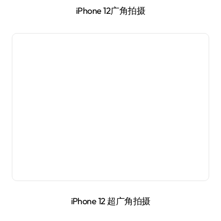
iPhone 12 Pro超广角拍摄
#p#副标题#e##p#分页标题#e#
镜头方面，iPhone 12 Pro比起iPhone 12多了一个长焦
镜头，依然是 52mm，可以提供两倍于主摄的光学
变焦，支持最高10倍的数码变焦。变焦实力我们直
接看图：
iPhone 12 Pro广角镜头拍摄