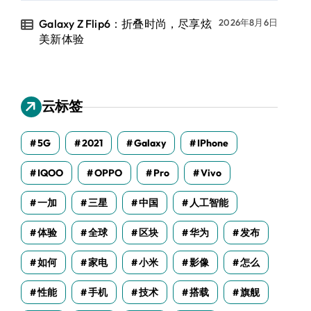
Galaxy Z Flip6：折叠时尚，尽享炫
2026年8月6日
美新体验
云标签
5G
2021
Galaxy
IPhone
IQOO
OPPO
Pro
Vivo
一加
三星
中国
人工智能
体验
全球
区块
华为
发布
如何
家电
小米
影像
怎么
性能
手机
技术
搭载
旗舰