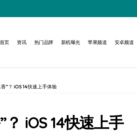
体验
首页
资讯
热门品牌
新机曝光
苹果频道
安卓频道
玩转无限可能
峰！
点！
香”？ iOS 14快速上手体验
爆了！
？ iOS 14快速上手