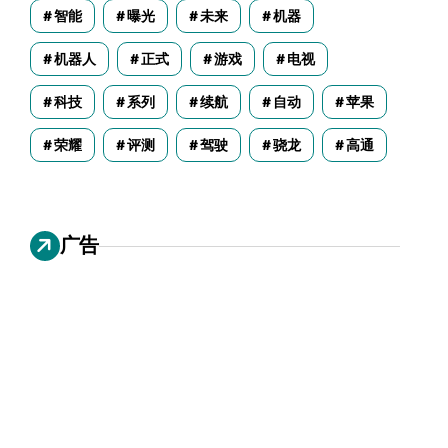
智能
曝光
未来
机器
机器人
正式
游戏
电视
科技
系列
续航
自动
苹果
荣耀
评测
驾驶
骁龙
高通
广告