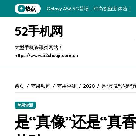
跳
热点
Galaxy A56 5G登场，时尚旗舰新体验！
转
到
Galaxy Z Flip6：折叠时尚，尽享炫美新
内
52手机网
容
三星Galaxy S26发布：一键解锁个性美
Galaxy S25美颜秘籍：个性定制炫酷玩法
大型手机资讯类网站！
https://www.52shouji.com.cn
Galaxy C55 5G焕新秘籍：潮流定制，
Galaxy C55 5G登场，演绎三星美学新巅
Galaxy S25+闪亮登场，这样打扮秒变焦
首页
苹果频道
苹果评测
2020
是“真像”还是“真
Galaxy S25 Ultra颜值封神！定制主题潮
苹果评测
是“真像”还是“真香”