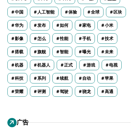
中国
人工智能
体验
全球
区块
华为
发布
如何
家电
小米
影像
怎么
性能
手机
技术
搭载
旗舰
智能
曝光
未来
机器
机器人
正式
游戏
电视
科技
系列
续航
自动
苹果
荣耀
评测
驾驶
骁龙
高通
广告