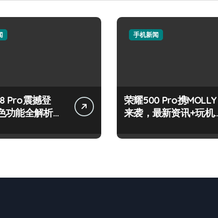
闻
手机新闻
8 Pro震撼登
荣耀500 Pro携MOLLY
色功能全解析，
来袭，最新资讯+玩机
看！
技巧一网打尽！