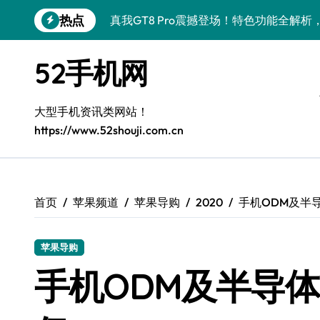
跳
热点
真我GT8 Pro震撼登场！特色功能全解
转
到
荣耀500 Pro携MOLLY来袭，最新资讯
内
52手机网
容
OPPO Find X9 Pro深度揭秘：亮点
vivo S50 Pro mini小屏旗舰来袭，
大型手机资讯类网站！
https://www.52shouji.com.cn
REDMI K90深度揭秘：超强配置亮点，
三星W26震撼来袭！速览资讯，畅享前沿
iPhone 17e震撼来袭！性能配置大升级
首页
苹果频道
苹果导购
2020
手机ODM及半导
华为nova 15 Ultra新功能解锁，限时优
苹果导购
三星Galaxy Z Fold7震撼来袭，折叠
手机ODM及半导体
荣耀WIN资讯秒掌握，手机管家助你快人