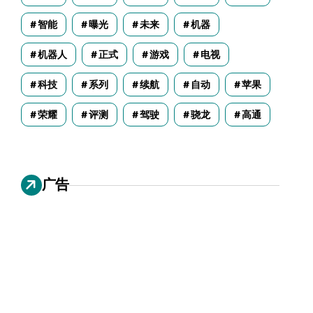
智能
曝光
未来
机器
机器人
正式
游戏
电视
科技
系列
续航
自动
苹果
荣耀
评测
驾驶
骁龙
高通
广告