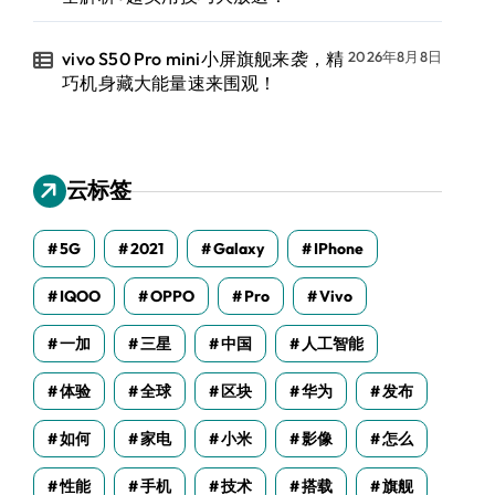
vivo S50 Pro mini小屏旗舰来袭，精
2026年8月8日
巧机身藏大能量速来围观！
云标签
5G
2021
Galaxy
IPhone
IQOO
OPPO
Pro
Vivo
一加
三星
中国
人工智能
体验
全球
区块
华为
发布
如何
家电
小米
影像
怎么
性能
手机
技术
搭载
旗舰