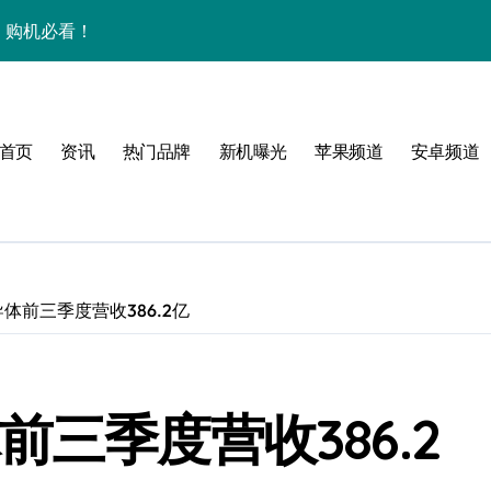
析，购机必看！
+玩机技巧一网打尽！
全解析+超实用技巧大放送！
首页
资讯
热门品牌
新机曝光
苹果频道
安卓频道
精巧机身藏大能量速来围观！
速来围观！
智能科技！
，速来抢先看！
体前三季度营收386.2亿
惠速来抢！
屏新升级，开启未来新体验！
前三季度营收386.2
一步领风骚！