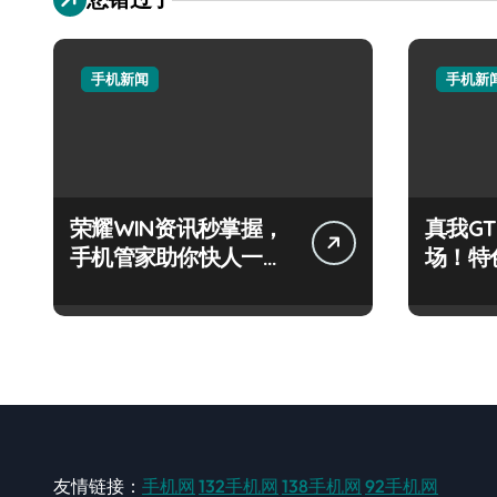
手机新闻
手机新
荣耀WIN资讯秒掌握，
真我GT
手机管家助你快人一步
场！特
领风骚！
购机必
友情链接：
手机网
132手机网
138手机网
92手机网