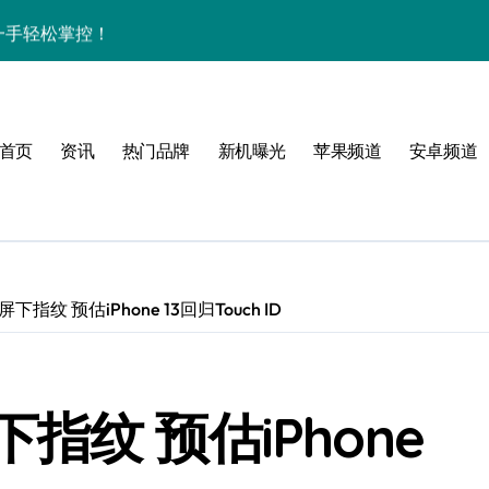
资讯一手轻松掌控！
揭秘，速来围观！
点一键全掌握！
首页
资讯
热门品牌
新机曝光
苹果频道
安卓频道
爆了！
手！
纹 预估iPhone 13回归Touch ID
体验
，一手掌控未来新体验！
纹 预估iPhone