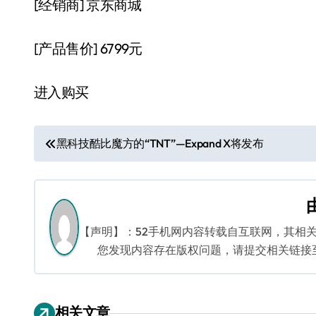
[经销商]
京东商城
[产品售价]
6799元
进入购买
文
黑科技酷比魔方的“TNT”—Expand X将发布
章
导
航
【声明】：52手机网内容转载自互联网，其相
您发现内容存在版权问题，请提交相关链接至邮箱
相关文章