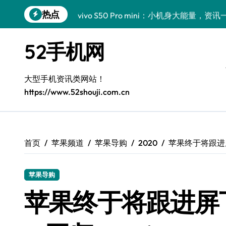
跳
热点
vivo S50 Pro mini：小机身大能量，
转
到
小米17 Pro震撼来袭！超实用功能抢先
内
52手机网
容
三星Galaxy S26震撼来袭，创新科技亮
Galaxy S25 Ultra颜值封神！定制主题潮
大型手机资讯类网站！
https://www.52shouji.com.cn
Galaxy S24+惊艳上市，秒变手机美学高
Galaxy S26+颜值爆升秘诀大公开
Galaxy A56 5G登场，时尚旗舰新体验！
首页
苹果频道
苹果导购
2020
苹果终于将跟进屏下指
Galaxy Z Flip6：折叠时尚，尽享炫美新
苹果导购
三星Galaxy Z TriFold：三折屏革新
苹果终于将跟进屏下指