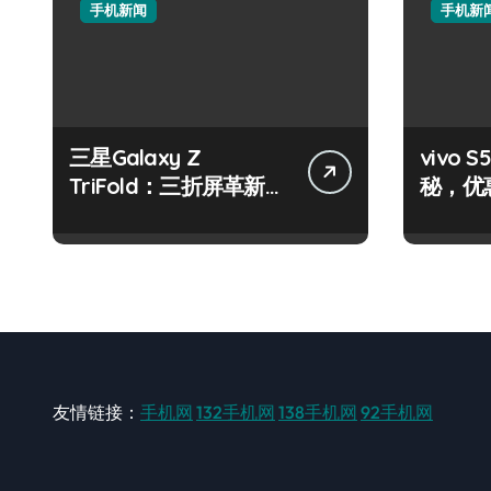
手机新闻
手机新
三星Galaxy Z
vivo
TriFold：三折屏革新，
秘，优
一手掌控未来新体验！
机就现
友情链接：
手机网
132手机网
138手机网
92手机网