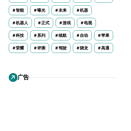
智能
曝光
未来
机器
机器人
正式
游戏
电视
科技
系列
续航
自动
苹果
荣耀
评测
驾驶
骁龙
高通
广告