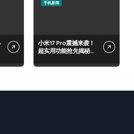
手机新闻
小
小米17 Pro震撼来袭！
超实用功能抢先揭秘，
速来围观！