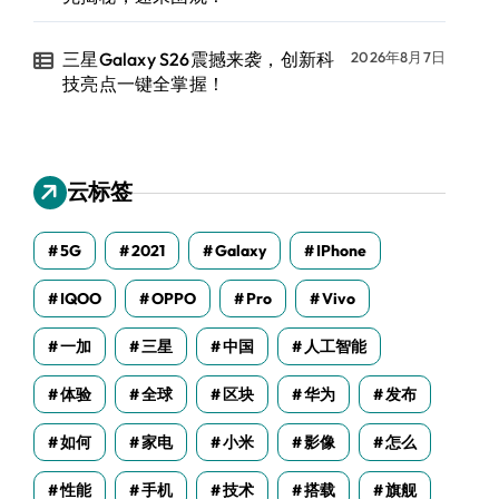
三星Galaxy S26震撼来袭，创新科
2026年8月7日
技亮点一键全掌握！
云标签
5G
2021
Galaxy
IPhone
IQOO
OPPO
Pro
Vivo
一加
三星
中国
人工智能
体验
全球
区块
华为
发布
如何
家电
小米
影像
怎么
性能
手机
技术
搭载
旗舰