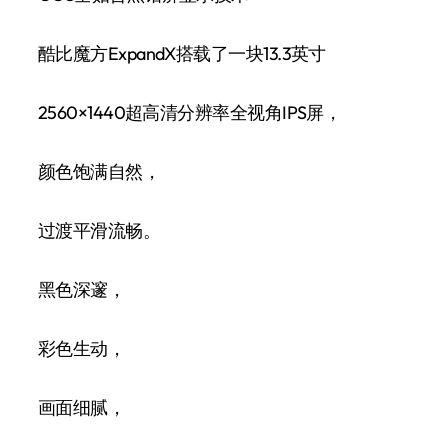
酷比魔方ExpandX搭载了一块13.3英寸
2560×1440超高清分辨率全视角IPS屏，
颜色饱满自然，
过渡平滑流畅。
黑色深邃，
彩色生动，
画面细腻，