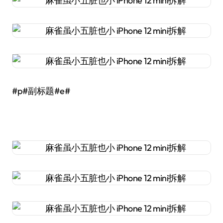
#p#副标题#e#