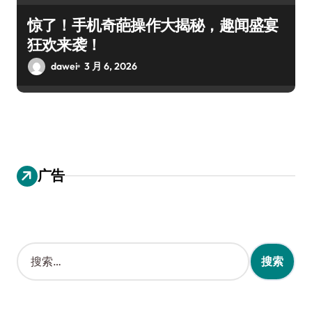
惊了！手机奇葩操作大揭秘，趣闻盛宴
狂欢来袭！
dawei
3 月 6, 2026
广告
搜
索
：