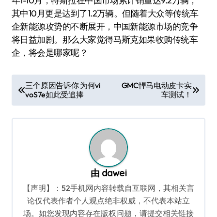
年1-10月，特斯拉在中国市场累计销量达9.2万辆，
其中10月更是达到了1.2万辆。但随着大众等传统车
企新能源攻势的不断展开，中国新能源市场的竞争
将日益加剧。那么大家觉得马斯克如果收购传统车
企，将会是哪家呢？
文
三个原因告诉你 为何vi
GMC悍马电动皮卡实
voS7e如此受追捧
车测试！
章
导
航
由
dawei
【声明】：52手机网内容转载自互联网，其相关言
论仅代表作者个人观点绝非权威，不代表本站立
场。如您发现内容存在版权问题，请提交相关链接