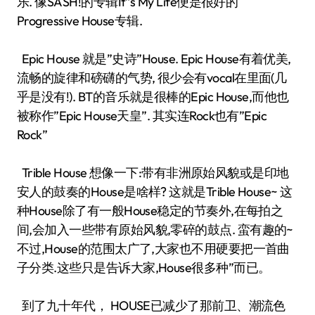
乐. 像SASH!的专辑It”s My Life便是很好的
Progressive House专辑.
Epic House 就是”史诗”House. Epic House有着优美,
流畅的旋律和磅礴的气势, 很少会有vocal在里面(几
乎是没有!). BT的音乐就是很棒的Epic House,而他也
被称作”Epic House天皇”. 其实连Rock也有”Epic
Rock”
Trible House 想像一下:带有非洲原始风貌或是印地
安人的鼓奏的House是啥样? 这就是Trible House~ 这
种House除了有一般House稳定的节奏外,在每拍之
间,会加入一些带有原始风貌,零碎的鼓点. 蛮有趣的~
不过,House的范围太广了,大家也不用硬要把一首曲
子分类.这些只是告诉大家,House很多种”而已。
到了九十年代， HOUSE已减少了那前卫、潮流色