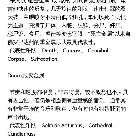
乐风以“鞭击金属”或“碾核”为其背景演化而成。电
吉他快速的反复，几无旋律的和弦，速击狂踩的双
大鼓，主唱咬牙不清的低吟狂吼，歌词以死亡仇恨
为主题，充满了尸体、内脏、肢解、分尸、奸尸、
恋尸癖、食尸、虐待等变态字眼。“死亡金属”以来自
佛罗里达州的重金属乐队最具代表性。
代表性乐队：Death、 Carcass、 Cannibal
Corpse、 Suffocation
Doom 毁灭金属
节奏和速度都很慢，非常得慢。较不激烈也不大具
有攻击性，但仍是相当拥有重量感的音乐。通常具
有非常干净的音乐和歌声，但有时也有粗暴野蛮的
声音出现。
代表性乐队：Solitude Aeturnus、 Cathedral、
Candlemass