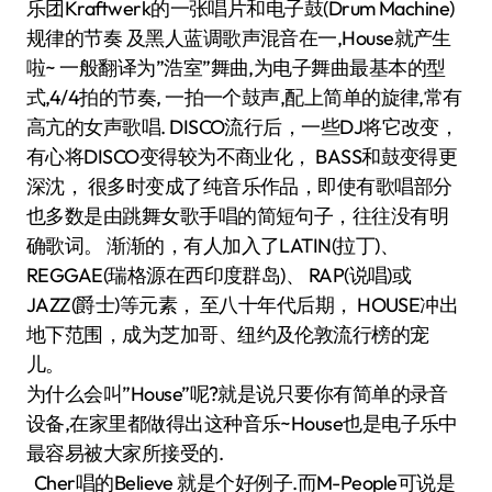
乐团Kraftwerk的一张唱片和电子鼓(Drum Machine)
规律的节奏 及黑人蓝调歌声混音在一,House就产生
啦~ 一般翻译为”浩室”舞曲,为电子舞曲最基本的型
式,4/4拍的节奏, 一拍一个鼓声,配上简单的旋律,常有
高亢的女声歌唱. DISCO流行后，一些DJ将它改变，
有心将DISCO变得较为不商业化， BASS和鼓变得更
深沈， 很多时变成了纯音乐作品，即使有歌唱部分
也多数是由跳舞女歌手唱的简短句子，往往没有明
确歌词。 渐渐的，有人加入了LATIN(拉丁)、
REGGAE(瑞格源在西印度群岛)、 RAP(说唱)或
JAZZ(爵士)等元素， 至八十年代后期， HOUSE冲出
地下范围，成为芝加哥、纽约及伦敦流行榜的宠
儿。
为什么会叫”House”呢?就是说只要你有简单的录音
设备,在家里都做得出这种音乐~House也是电子乐中
最容易被大家所接受的.
Cher唱的Believe 就是个好例子.而M-People可说是