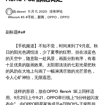
由 dawei
11 月 11, 2020
没有评论
#
Reno4
#
S
#
手机，新闻，OPPO，OPPO
副标题#e#
【手机频道】不知不觉，时间来到了9月底。秋
日的阳光色调恬淡，少了夏季的狂野。挂在淡蓝色
的天空中，随意取一处风景，画面分割有序，有着
十足优美的版画效果。太阳那淡淡的七彩光晕把秋
的风韵在大地上勾画了一幅淋漓尽致的光芒景色，
令人心旷神怡，无限遐思。
这样的形容，放在OPPO Reno4 SE上同样适
用。9月21日上午9:21，OPPO举行线上“5分钟超闪发
布会”，由OPPO明星家族成员@TFBOYS-王俊凯担