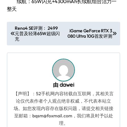
续航：65W闪充+4300mAh长续航组合活力一
整天
文
Reno4 SE评测： 2499
iGame GeForce RTX 3
元普及轻薄65W超级闪
章
080 Ultra 10G首发评测
充
导
航
由
dawei
【声明】：52手机网内容转载自互联网，其相关言
论仅代表作者个人观点绝非权威，不代表本站立
场。如您发现内容存在版权问题，请提交相关链接
至邮箱：bqsm@foxmail.com，我们将及时予以处
理。