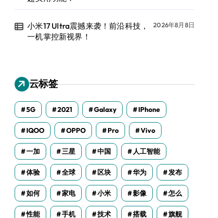
小米17 Ultra震撼来袭！前沿科技，
2026年8月8日
一机掌控新视界！
云标签
5G
2021
Galaxy
IPhone
IQOO
OPPO
Pro
Vivo
一加
三星
中国
人工智能
体验
全球
区块
华为
发布
如何
家电
小米
影像
怎么
性能
手机
技术
搭载
旗舰