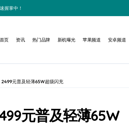
息速握掌中！
用信息新潮流！
用功能！
首页
资讯
热门品牌
新机曝光
苹果频道
安卓频道
掌控新视界！
巧大放送！
用管家功能抢先体验！
机资讯与超实用功能
测： 2499元普及轻薄65W超级闪充
亮点全揭秘，速来围观！
场，优惠评测全打包！
 2499元普及轻薄65W
重塑手机新体验！