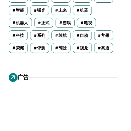
智能
曝光
未来
机器
机器人
正式
游戏
电视
科技
系列
续航
自动
苹果
荣耀
评测
驾驶
骁龙
高通
广告