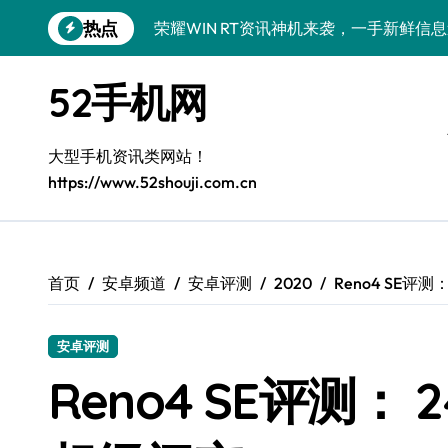
跳
热点
荣耀WIN RT资讯神机来袭，一手新鲜信
转
到
荣耀WIN RT资讯神机来袭！一机掌控实
内
52手机网
容
小米17重磅来袭！速览新动态，解锁超实
小米17 Ultra震撼来袭！前沿科技，一机
大型手机资讯类网站！
https://www.52shouji.com.cn
vivo S50新机驾到！亮点全揭秘+实用技
荣耀Magic V6震撼来袭！一屏掌控，实
OPPO Find X9震撼来袭！抢先揭秘新
首页
安卓频道
安卓评测
2020
Reno4 SE评
华为nova 15 Pro震撼登场！特色功能
安卓评测
荣耀Magic8 RSR深度揭秘：新功能炸
Reno4 SE评测：
三星Galaxy Z Fold7来袭！创新科技，