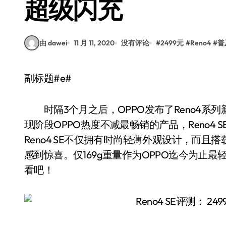
超级闪充
由 dawei
11 月 11, 2020
没有评论
#
2499元
#
Reno4
#
普
副标题#e#
时隔3个月之后，OPPO发布了Reno4系列新品——
现阶段OPPO热度不减最畅销的产品，Reno4 S
Reno4 SE不仅拥有时尚轻薄外观设计，而且搭载的
感到惊喜。仅169g重量作为OPPO迄今为止
看吧！