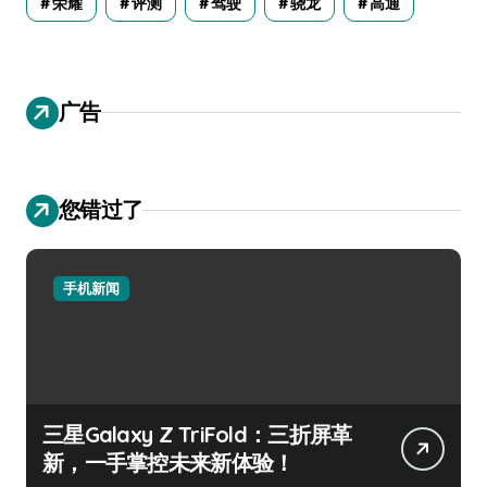
荣耀
评测
驾驶
骁龙
高通
广告
您错过了
手机新闻
三星Galaxy Z TriFold：三折屏革
新，一手掌控未来新体验！