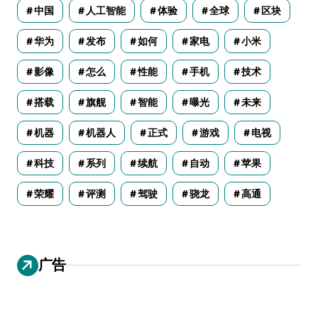
中国
人工智能
体验
全球
区块
华为
发布
如何
家电
小米
影像
怎么
性能
手机
技术
搭载
旗舰
智能
曝光
未来
机器
机器人
正式
游戏
电视
科技
系列
续航
自动
苹果
荣耀
评测
驾驶
骁龙
高通
广告