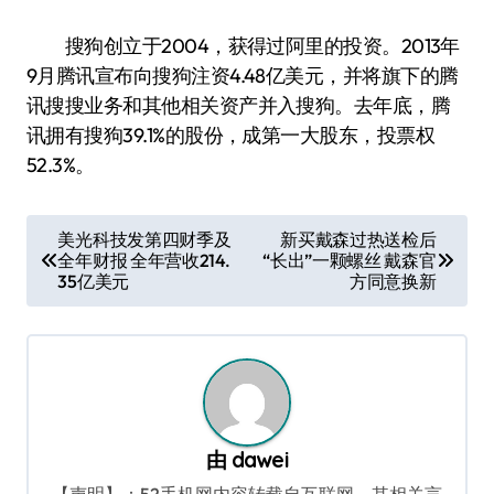
搜狗创立于2004，获得过阿里的投资。2013年
9月腾讯宣布向搜狗注资4.48亿美元，并将旗下的腾
讯搜搜业务和其他相关资产并入搜狗。去年底，腾
讯拥有搜狗39.1%的股份，成第一大股东，投票权
52.3%。
文
美光科技发第四财季及
新买戴森过热送检后
全年财报 全年营收214.
“长出”一颗螺丝 戴森官
章
35亿美元
方同意换新
导
航
由
dawei
【声明】：52手机网内容转载自互联网，其相关言