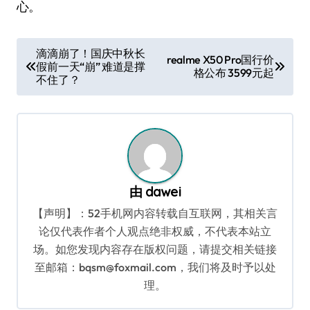
心。
文
滴滴崩了！国庆中秋长
realme X50 Pro国行价
假前一天“崩” 难道是撑
章
格公布 3599元起
不住了？
导
航
由
dawei
【声明】：52手机网内容转载自互联网，其相关言
论仅代表作者个人观点绝非权威，不代表本站立
场。如您发现内容存在版权问题，请提交相关链接
至邮箱：bqsm@foxmail.com，我们将及时予以处
理。