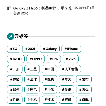
Galaxy Z Flip6：折叠时尚，尽享炫
2026年8月6日
美新体验
云标签
5G
2021
Galaxy
IPhone
IQOO
OPPO
Pro
Vivo
一加
三星
中国
人工智能
体验
全球
区块
华为
发布
如何
家电
小米
影像
怎么
性能
手机
技术
搭载
旗舰