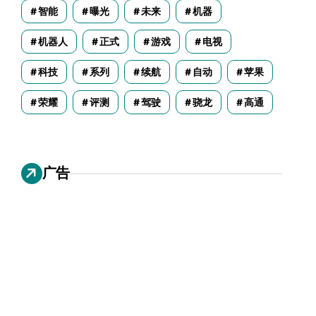
智能
曝光
未来
机器
机器人
正式
游戏
电视
科技
系列
续航
自动
苹果
荣耀
评测
驾驶
骁龙
高通
广告