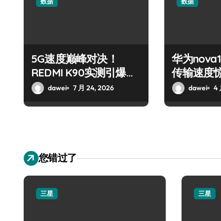
数据
数据
5G速度巅峰对决！
华为nova
REDMI K90实测引爆全
传输速度
场
dawei
7 月 24, 2026
dawei
4 
您错过了
三星
三星