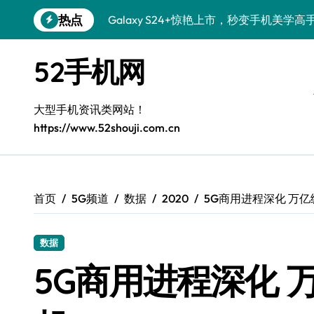
Galaxy S24+惊艳上市，秒变手机美学高
跳
热点
转
Galaxy S26+颜值爆升秘诀大公开
到
内
Galaxy A56 5G登场，时尚旗舰新体验！
52手机网
容
Galaxy Z Flip6：折叠时尚，尽享炫美新
大型手机资讯类网站！
三星Galaxy S26发布：一键解锁个性美
https://www.52shouji.com.cn
Galaxy S25美颜秘籍：个性定制炫酷玩法
Galaxy C55 5G焕新秘籍：潮流定制，
Galaxy C55 5G登场，演绎三星美学新巅
首页
5G频道
数据
2020
5G商用进程深化 万
Galaxy S25+闪亮登场，这样打扮秒变焦
数据
Galaxy S25 Ultra颜值封神！定制主题潮
5G商用进程深化 