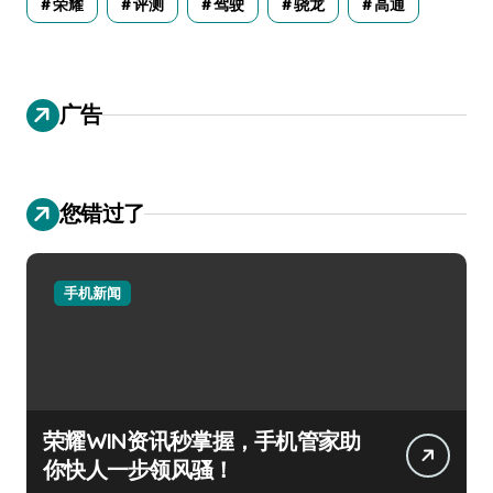
荣耀
评测
驾驶
骁龙
高通
广告
您错过了
手机新闻
荣耀WIN资讯秒掌握，手机管家助
你快人一步领风骚！