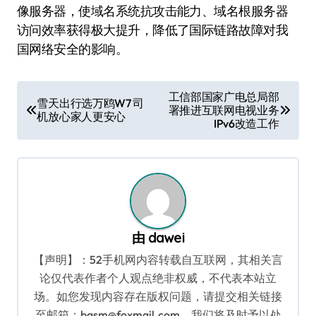
像服务器，使域名系统抗攻击能力、域名根服务器
访问效率获得极大提升，降低了国际链路故障对我
国网络安全的影响。
文
工信部国家广电总局部
雪天出行选万鸥W7 司
署推进互联网电视业务
章
机放心家人更安心
IPv6改造工作
导
航
由
dawei
【声明】：52手机网内容转载自互联网，其相关言
论仅代表作者个人观点绝非权威，不代表本站立
场。如您发现内容存在版权问题，请提交相关链接
至邮箱：bqsm@foxmail.com，我们将及时予以处