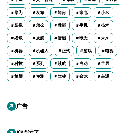
华为
发布
如何
家电
小米
影像
怎么
性能
手机
技术
搭载
旗舰
智能
曝光
未来
机器
机器人
正式
游戏
电视
科技
系列
续航
自动
苹果
荣耀
评测
驾驶
骁龙
高通
广告
您错过了