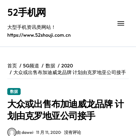
跳
52手机网
转
到
内
大型手机资讯类网站！
容
https://www.52shouji.com.cn
首页
5G频道
数据
2020
大众或出售布加迪威龙品牌 计划由克罗地亚公司接手
数据
大众或出售布加迪威龙品牌 计
划由克罗地亚公司接手
由 dawei
11 月 11, 2020
没有评论