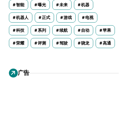
智能
曝光
未来
机器
机器人
正式
游戏
电视
科技
系列
续航
自动
苹果
荣耀
评测
驾驶
骁龙
高通
广告