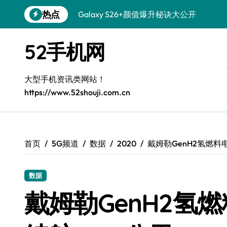
跳
热点
Galaxy S26+颜值爆升秘诀大公开
转
到
Galaxy A56 5G登场，时尚旗舰新体验！
内
52手机网
容
Galaxy Z Flip6：折叠时尚，尽享炫美新
三星Galaxy S26发布：一键解锁个性美
大型手机资讯类网站！
https://www.52shouji.com.cn
Galaxy S25美颜秘籍：个性定制炫酷玩法
Galaxy C55 5G焕新秘籍：潮流定制，
Galaxy C55 5G登场，演绎三星美学新巅
首页
5G频道
数据
2020
戴姆勒GenH2氢燃料
Galaxy S25+闪亮登场，这样打扮秒变焦
数据
Galaxy S25 Ultra颜值封神！定制主题潮
戴姆勒GenH2氢