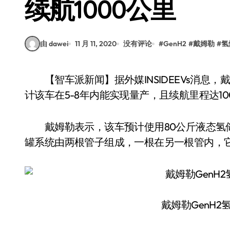
续航1000公里
由 dawei
11 月 11, 2020
没有评论
#
GenH2
#
戴姆勒
#
氢
【智车派新闻】据外媒INSIDEEVs消息，戴姆勒近日推出了GenH2氢燃料电池概念卡车，预
计该车在5-8年内能实现量产，且续航里程达10
戴姆勒表示，该车预计使用80公斤液态氢储
罐系统由两根管子组成，一根在另一根管内，
戴姆勒GenH