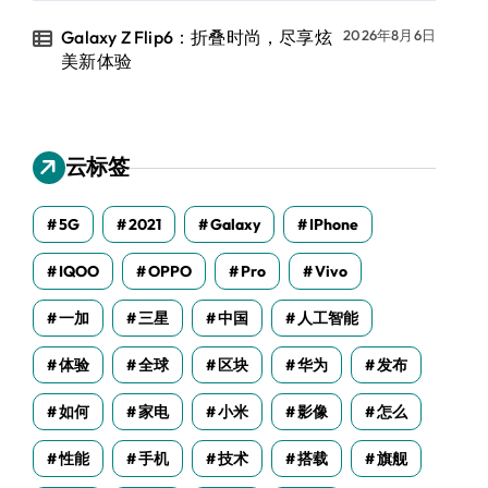
Galaxy Z Flip6：折叠时尚，尽享炫
2026年8月6日
美新体验
云标签
5G
2021
Galaxy
IPhone
IQOO
OPPO
Pro
Vivo
一加
三星
中国
人工智能
体验
全球
区块
华为
发布
如何
家电
小米
影像
怎么
性能
手机
技术
搭载
旗舰