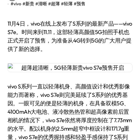
#
vivo
#
新贵
#
清晰
#
超薄
#
轻薄
#
预售
11月4日，vivo在线上发布了S系列的最新产品——vivo
S7e。时间来到11.11，这部轻薄高颜值5G拍照手机也
正式开启了预售，为准备从4G转到5G的广大用户提
供了新的选择。
vivo S系列一直以轻薄机身、高颜值设计和优秀影像
能力而著称，vivo S7e则完美延续了S系列的优秀基
因。一眼可见的便是轻薄的机身，在具备双模5G、
4100mAh大电池、液冷散热热管和超高像素前后置
相机的情况下，vivo S7e依然将厚度控制在了7.73mm
的水平。配以机身的2.5mm超窄中框设计和171.7g重
量，vivo S7e的优秀握持感和轻盈手感保持了S系列