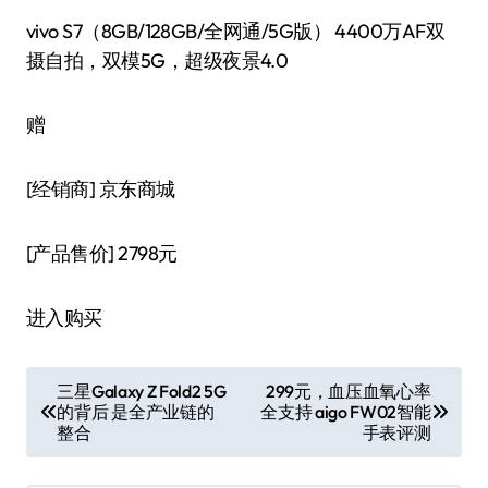
vivo S7（8GB/128GB/全网通/5G版） 4400万AF双
摄自拍，双模5G，超级夜景4.0
赠
[经销商]
京东商城
[产品售价]
2798元
进入购买
文
三星Galaxy Z Fold2 5G
299元，血压血氧心率
的背后 是全产业链的
全支持 aigo FW02智能
章
整合
手表评测
导