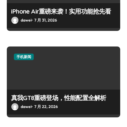
iPhone Air重磅来袭！实用功能抢先看
dawei
7 月 31, 2026
手机新闻
真我GT8重磅登场，性能配置全解析
dawei
7 月 22, 2026