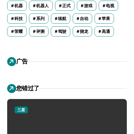
机器
机器人
正式
游戏
电视
科技
系列
续航
自动
苹果
荣耀
评测
驾驶
骁龙
高通
广告
您错过了
三星