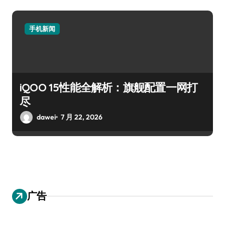
手机新闻
iQOO 15性能全解析：旗舰配置一网打
尽
dawei
7 月 22, 2026
广告