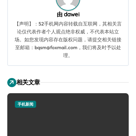
由
dawei
【声明】：52手机网内容转载自互联网，其相关言
论仅代表作者个人观点绝非权威，不代表本站立
场。如您发现内容存在版权问题，请提交相关链接
至邮箱：bqsm@foxmail.com，我们将及时予以处
理。
相关文章
手机新闻