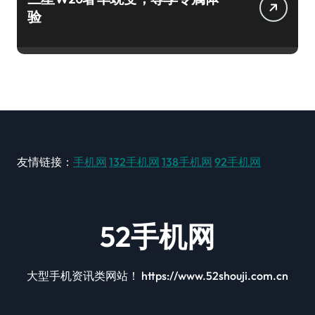
验
友情链接：
手机网
132手机网
138手机网
92手机网
52手机网
大型手机资讯类网站！ https://www.52shouji.com.cn