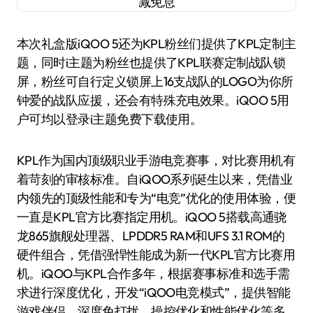
本次礼盒版iQOO 5还为KPL粉丝们提供了KPL定制主
题，同时i主题为粉丝也提供了KPL联赛定制战队锁
屏，粉丝可自行定义锁屏上16支战队的LOGO为你所
钟爱的战队应援，还会有特殊充电效果。iQOO 5用
户可均以登录i主题免费下载使用。
KPL作为国内顶级职业手游电竞赛事，对比赛用机有
着苛刻的审核标准。自iQOO系列诞生以来，凭借业
内领先的顶级性能和专为“电竞”优化的使用体验，便
一直是KPL官方比赛指定用机。iQOO 5搭载高通骁
龙865旗舰处理器、LPDDR5 RAM和UFS 3.1 ROM的
硬件组合，凭借强悍性能成为新一代KPL官方比赛用
机。iQOO与KPL合作多年，根据赛事标准和选手需
求进行深度优化，开发“iQOO电竞模式”，提供智能
游戏伴侣、深度免打扰、操控优化和性能优化等多