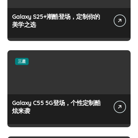
Galaxy S25+潮酷登场，定制你的
美学之选
三星
Galaxy C55 5G登场，个性定制酷
炫来袭