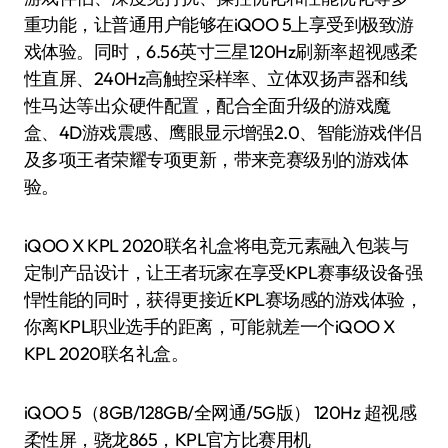
重功能，让普通用户能够在iQOO 5上享受到极致游
戏体验。同时，6.56英寸三星120Hz刷新率超视感柔
性直屏、240Hz高触控采样率、立体双扬声器和线
性马达等出众硬件配置，配合全面升级的游戏魔
盒、4D游戏震感、鹰眼显示增强2.0、智能游戏伴侣
及多项王者荣耀专项更新，带来竞赛级别的游戏体
验。
iQOO X KPL 2020联名礼盒将电竞元素融入包装与
定制产品设计，让王者玩家在享受KPL赛事级设备强
悍性能的同时，获得更接近KPL赛场感的游戏体验，
你离KPL职业选手的距离，可能就差一个iQOO X
KPL 2020联名礼盒。
iQOO 5（8GB/128GB/全网通/5G版） 120Hz 超视感
柔性屏，骁龙865，KPL官方比赛用机