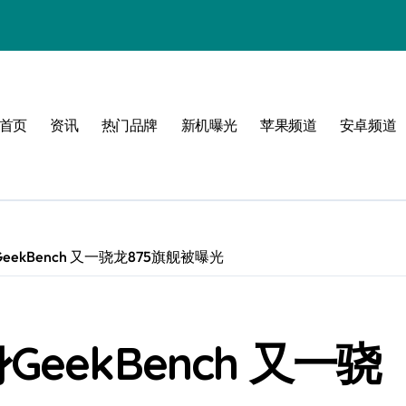
体验
首页
资讯
热门品牌
新机曝光
苹果频道
安卓频道
玩转无限可能
峰！
ekBench 又一骁龙875旗舰被曝光
点！
爆了！
eekBench 又一骁