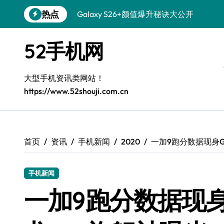
跳
热点
Galaxy S26+颜值爆升秘诀大公开
转
到
Galaxy A56 5G登场，时尚旗舰新体验！
内
52手机网
容
Galaxy Z Flip6：折叠时尚，尽享炫美新
三星Galaxy S26发布：一键解锁个性美
大型手机资讯类网站！
https://www.52shouji.com.cn
Galaxy S25美颜秘籍：个性定制炫酷玩法
Galaxy C55 5G焕新秘籍：潮流定制，
Galaxy C55 5G登场，演绎三星美学新巅
首页
资讯
手机新闻
2020
一加9跑分数据现身Ge
Galaxy S25+闪亮登场，这样打扮秒变焦
手机新闻
Galaxy S25 Ultra颜值封神！定制主题潮
一加9跑分数据现身G