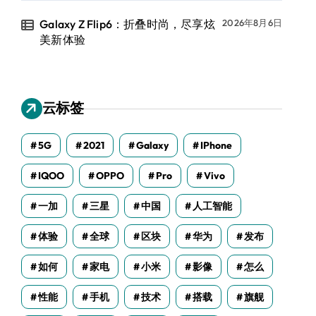
Galaxy Z Flip6：折叠时尚，尽享炫
2026年8月6日
美新体验
云标签
5G
2021
Galaxy
IPhone
IQOO
OPPO
Pro
Vivo
一加
三星
中国
人工智能
体验
全球
区块
华为
发布
如何
家电
小米
影像
怎么
性能
手机
技术
搭载
旗舰