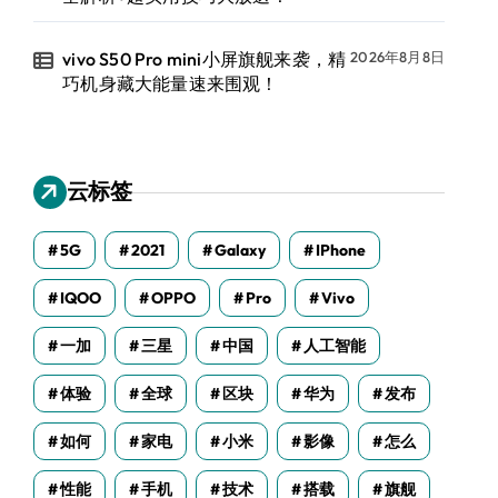
vivo S50 Pro mini小屏旗舰来袭，精
2026年8月8日
巧机身藏大能量速来围观！
云标签
5G
2021
Galaxy
IPhone
IQOO
OPPO
Pro
Vivo
一加
三星
中国
人工智能
体验
全球
区块
华为
发布
如何
家电
小米
影像
怎么
性能
手机
技术
搭载
旗舰