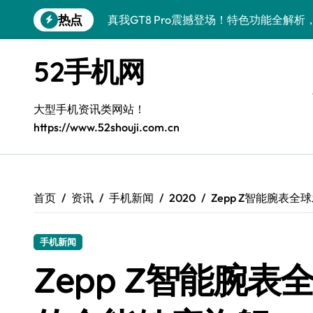
跳
热点
真我GT8 Pro震撼登场！特色功能全解
转
到
荣耀500 Pro携MOLLY来袭，最新资讯
内
52手机网
容
OPPO Find X9 Pro深度揭秘：亮点
vivo S50 Pro mini小屏旗舰来袭，
大型手机资讯类网站！
https://www.52shouji.com.cn
REDMI K90深度揭秘：超强配置亮点，
三星W26震撼来袭！速览资讯，畅享前沿
iPhone 17e震撼来袭！性能配置大升级
首页
资讯
手机新闻
2020
Zepp Z智能腕表
华为nova 15 Ultra新功能解锁，限时优
手机新闻
三星Galaxy Z Fold7震撼来袭，折叠
Zepp Z智能腕表
荣耀WIN资讯秒掌握，手机管家助你快人