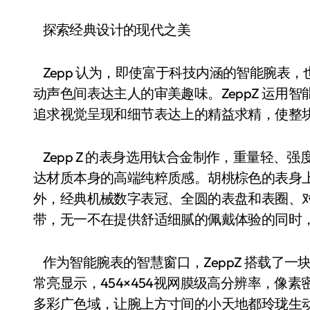
探索经典设计的现代之美
Zepp 认为，即使富于科技内涵的智能腕表
动声色间表达主人的审美趣味。ZeppZ 运用
追求视觉呈现和细节表达上的精益求精，使整
Zepp Z 的表身选用钛合金制作，重量轻、
达材质本身的高端纯粹质感。胡桃棕色的表身上
外，经典机械数字表冠、全圆的表盘和表圈、
带，无一不在提供舒适细腻的佩戴体验的同时
作为智能腕表的智慧窗口，ZeppZ 搭载了一块1
常亮显示，454×454视网膜级高分辨率，像素密度达到3
多彩广色域，让腕上方寸间的小天地都玲珑生