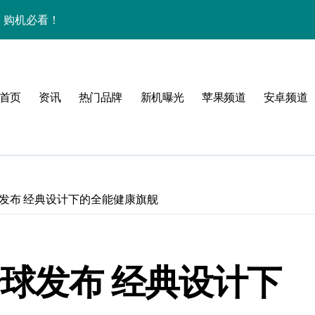
析，购机必看！
+玩机技巧一网打尽！
全解析+超实用技巧大放送！
首页
资讯
热门品牌
新机曝光
苹果频道
安卓频道
精巧机身藏大能量速来围观！
速来围观！
智能科技！
，速来抢先看！
全球发布 经典设计下的全能健康旗舰
惠速来抢！
屏新升级，开启未来新体验！
全球发布 经典设计下
一步领风骚！