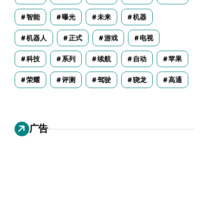
智能
曝光
未来
机器
机器人
正式
游戏
电视
科技
系列
续航
自动
苹果
荣耀
评测
驾驶
骁龙
高通
广告