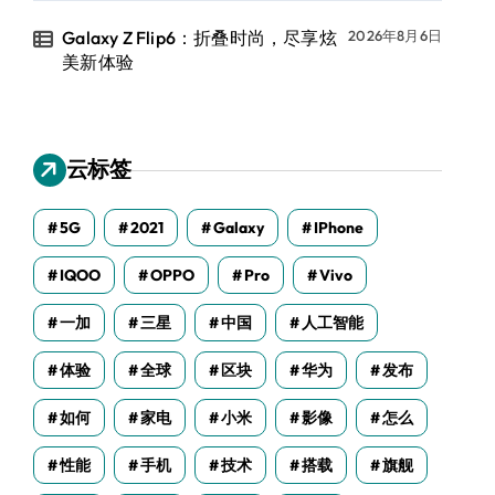
Galaxy Z Flip6：折叠时尚，尽享炫
2026年8月6日
美新体验
云标签
5G
2021
Galaxy
IPhone
IQOO
OPPO
Pro
Vivo
一加
三星
中国
人工智能
体验
全球
区块
华为
发布
如何
家电
小米
影像
怎么
性能
手机
技术
搭载
旗舰