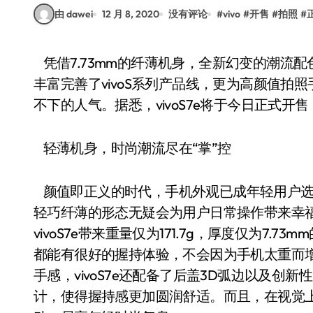
由 dawei
12 月 8, 2020
没有评论
#
vivo
#
开售
#
拍照
#
凭借7.73mm的纤薄机身，全新幻变的潮流配色以及6400万超清影像系统，vivoS7e的推出不仅
丰富完善了vivoS系列产品线，更为高颜值
不下的人气。据悉，vivoS7e将于今日正式开售，8
轻薄机身，时尚潮流尽在“掌”控
颜值即正义的时代，手机外观已成年轻用户选
轻巧纤薄的形态无疑会为用户日常操作带来幸福感
vivoS7e带来重量仅为171.7g，厚度仅为7
都能有很好的握持体验，不会因为手机太重而
手感，vivoS7e还配备了后盖3D弧边以及创
计，使得握持感更加圆润舒适。而且，在视觉