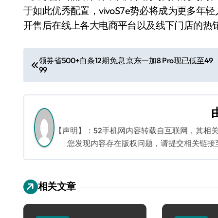
于如此优秀配置，vivoS7e势必将成为更多
开售后在线上各大电商平台以及线下门店的热
文
领券省500+白条12期免息 京东一加8 Pro现已低至49
99
章
导
航
【声明】：52手机网内容转载自互联网，其相
您发现内容存在版权问题，请提交相关链接至邮箱
相关文章