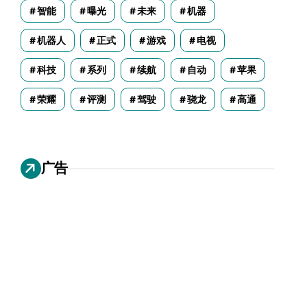
智能
曝光
未来
机器
机器人
正式
游戏
电视
科技
系列
续航
自动
苹果
荣耀
评测
驾驶
骁龙
高通
广告