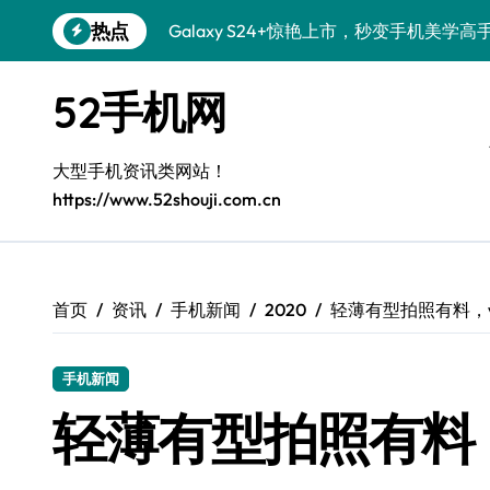
跳
热点
Galaxy S24+惊艳上市，秒变手机美学高
转
到
Galaxy S26+颜值爆升秘诀大公开
内
52手机网
容
Galaxy A56 5G登场，时尚旗舰新体验！
Galaxy Z Flip6：折叠时尚，尽享炫美新
大型手机资讯类网站！
https://www.52shouji.com.cn
三星Galaxy S26发布：一键解锁个性美
Galaxy S25美颜秘籍：个性定制炫酷玩法
Galaxy C55 5G焕新秘籍：潮流定制，
首页
资讯
手机新闻
2020
轻薄有型拍照有料，vi
Galaxy C55 5G登场，演绎三星美学新巅
手机新闻
Galaxy S25+闪亮登场，这样打扮秒变焦
轻薄有型拍照有料，v
Galaxy S25 Ultra颜值封神！定制主题潮