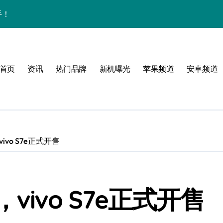
手！
首页
资讯
热门品牌
新机曝光
苹果频道
安卓频道
体验
玩转无限可能
vo S7e正式开售
峰！
点！
ivo S7e正式开售
爆了！