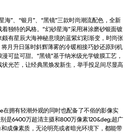
砂星海”、“银月”、“黑镜”三款时尚潮流配色，全新
着独特的风格。“幻砂星海”采用淋涂磨砂银面镀
来颇有星辰大海神秘意境的蓝紫幻彩渐变，时尚张
，将月升日落时斜辉薄雾的冷暖相接巧妙还原到机
漫可盐可甜。“黑镜”基于纳米级光学镀膜工艺，
线状光芒，让经典黑焕发新生，举手投足间尽显高
S7e在拥有轻潮外观的同时也配备了不俗的影像实
别是6400万超清主摄和800万像素120&deg;超广
力和成像素质，无论明亮或者暗光环境下，都能带