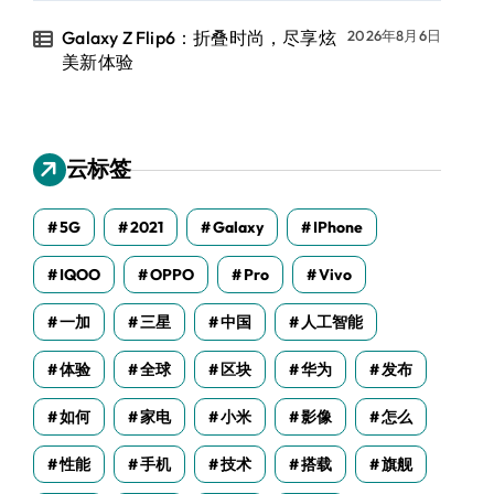
Galaxy Z Flip6：折叠时尚，尽享炫
2026年8月6日
美新体验
云标签
5G
2021
Galaxy
IPhone
IQOO
OPPO
Pro
Vivo
一加
三星
中国
人工智能
体验
全球
区块
华为
发布
如何
家电
小米
影像
怎么
性能
手机
技术
搭载
旗舰