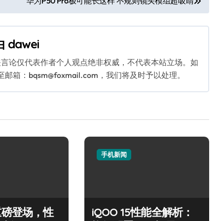
华为P50 Pro极可能长这样 不规则镜头模组超吸睛
由
dawei
关言论仅代表作者个人观点绝非权威，不代表本站立场。如
：bqsm@foxmail.com，我们将及时予以处理。
手机新闻
重磅登场，性
iQOO 15性能全解析：