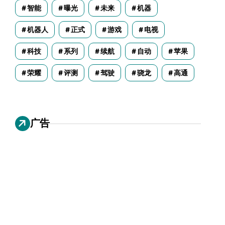
智能
曝光
未来
机器
机器人
正式
游戏
电视
科技
系列
续航
自动
苹果
荣耀
评测
驾驶
骁龙
高通
广告