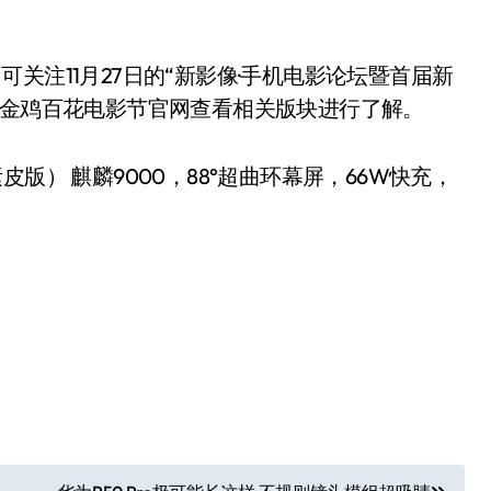
关注11月27日的“新影像·手机电影论坛暨首届新
国金鸡百花电影节官网查看相关版块进行了解。
G版/素皮版） 麒麟9000，88°超曲环幕屏，66W快充，