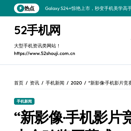
跳
热点
Galaxy S24+惊艳上市，秒变手机美学高
转
到
Galaxy S26+颜值爆升秘诀大公开
内
52手机网
容
Galaxy A56 5G登场，时尚旗舰新体验！
Galaxy Z Flip6：折叠时尚，尽享炫美新
大型手机资讯类网站！
https://www.52shouji.com.cn
三星Galaxy S26发布：一键解锁个性美
Galaxy S25美颜秘籍：个性定制炫酷玩法
Galaxy C55 5G焕新秘籍：潮流定制，
首页
资讯
手机新闻
2020
“新影像·手机影片竞
Galaxy C55 5G登场，演绎三星美学新巅
手机新闻
Galaxy S25+闪亮登场，这样打扮秒变焦
“新影像·手机影片
Galaxy S25 Ultra颜值封神！定制主题潮