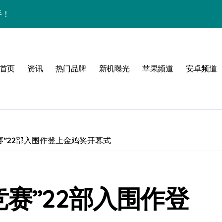
手！
首页
资讯
热门品牌
新机曝光
苹果频道
安卓频道
体验
玩转无限可能
赛”22部入围作登上金鸡奖开幕式
峰！
点！
竞赛”22部入围作登
爆了！