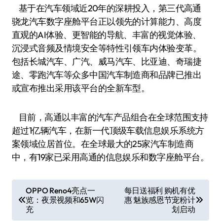
基于在汽车领域近20年的深耕投入，第三代高通
骁龙汽车数字座舱平台正以领先的计算能力、高度
直观的AI体验、更智能的导航、丰富的视觉体验、
沉浸式音频及情境安全等特性引领车内体验变革。
包括长城汽车、广汽、威马汽车、比亚迪、奇瑞捷
途、零跑汽车等众多中国汽车制造商和品牌已推出
或宣布推出采用该平台的全新车型。
目前，高通以丰富的汽车产品组合在全球范围支持
超过1亿辆汽车，在新一代顶级车载信息娱乐系统方
案领域位居首位。在全球最大的25家汽车制造商
中，有19家已采用高通的信息娱乐和数字座舱平台。
文
OPPO Reno4亮点一
每日送福利 购机有优
览：夜景视频和65W闪
惠 魅族感恩节宠粉计
章
充
划启动
导