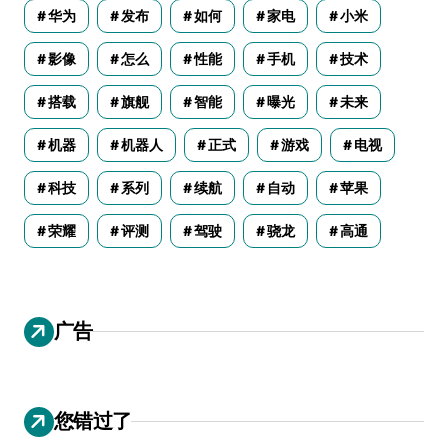
华为
发布
如何
家电
小米
影像
怎么
性能
手机
技术
搭载
旗舰
智能
曝光
未来
机器
机器人
正式
游戏
电视
科技
系列
续航
自动
苹果
荣耀
评测
驾驶
骁龙
高通
广告
您错过了