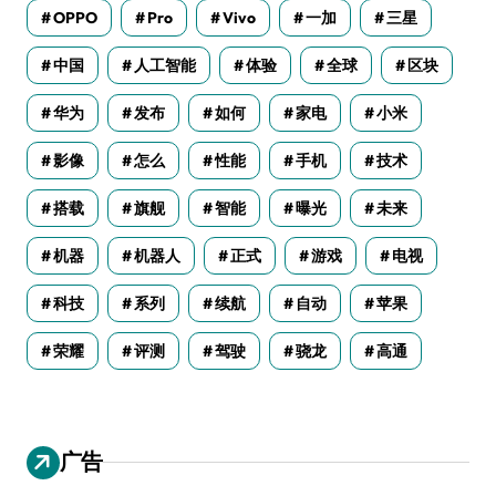
OPPO
Pro
Vivo
一加
三星
中国
人工智能
体验
全球
区块
华为
发布
如何
家电
小米
影像
怎么
性能
手机
技术
搭载
旗舰
智能
曝光
未来
机器
机器人
正式
游戏
电视
科技
系列
续航
自动
苹果
荣耀
评测
驾驶
骁龙
高通
广告