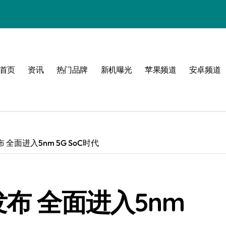
体验
首页
资讯
热门品牌
新机曝光
苹果频道
安卓频道
玩转无限可能
峰！
 全面进入5nm 5G SoC时代
点！
爆了！
发布 全面进入5nm