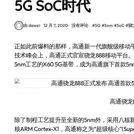
5G SoC时代
由 dawei
12 月 7, 2020
没有评论
#
5G
#
5nm
#
SoC
#
骁
正如此前爆料的那样，高通新一代旗舰级移动平台将被正式命名为骁龙888。在今晚举行的骁龙
技术峰会上，高通正式官宣骁龙888移动平台。
5nm工艺的X60 5G基带，成为高通旗下首款5nm
高通骁龙
除了制程工艺提升至全新的5nm外，采用八核
核ARM Cortex-X1，高通称之为“超级核心”(Supe