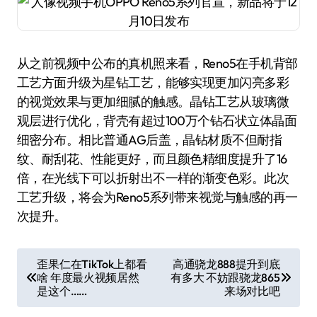
从之前视频中公布的真机照来看，Reno5在手机背部
工艺方面升级为星钻工艺，能够实现更加闪亮多彩
的视觉效果与更加细腻的触感。晶钻工艺从玻璃微
观层进行优化，背壳有超过100万个钻石状立体晶面
细密分布。相比普通AG后盖，晶钻材质不但耐指
纹、耐刮花、性能更好，而且颜色精细度提升了16
倍，在光线下可以折射出不一样的渐变色彩。此次
工艺升级，将会为Reno5系列带来视觉与触感的再一
次提升。
文
歪果仁在TikTok上都看
高通骁龙888提升到底
啥 年度最火视频居然
有多大 不妨跟骁龙865
章
是这个……
来场对比吧
导