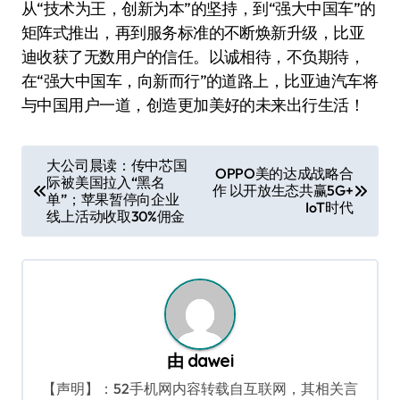
从“技术为王，创新为本”的坚持，到“强大中国车”的
矩阵式推出，再到服务标准的不断焕新升级，比亚
迪收获了无数用户的信任。以诚相待，不负期待，
在“强大中国车，向新而行”的道路上，比亚迪汽车将
与中国用户一道，创造更加美好的未来出行生活！
文
大公司晨读：传中芯国
OPPO美的达成战略合
际被美国拉入“黑名
章
作 以开放生态共赢5G+
单”；苹果暂停向企业
IoT时代
导
线上活动收取30%佣金
航
由
dawei
【声明】：52手机网内容转载自互联网，其相关言