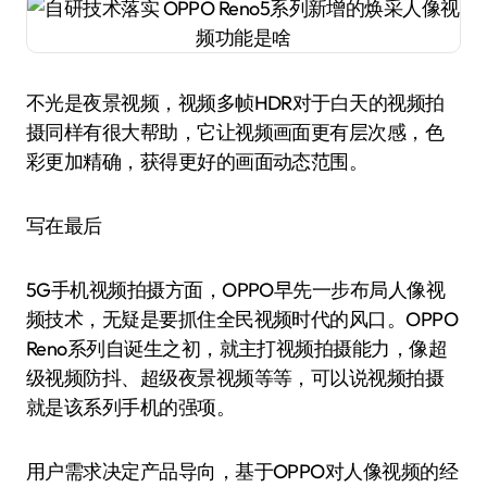
不光是夜景视频，视频多帧HDR对于白天的视频拍
摄同样有很大帮助，它让视频画面更有层次感，色
彩更加精确，获得更好的画面动态范围。
写在最后
5G手机视频拍摄方面，OPPO早先一步布局人像视
频技术，无疑是要抓住全民视频时代的风口。OPPO
Reno系列自诞生之初，就主打视频拍摄能力，像超
级视频防抖、超级夜景视频等等，可以说视频拍摄
就是该系列手机的强项。
用户需求决定产品导向，基于OPPO对人像视频的经