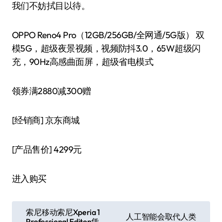
我们不妨拭目以待。
OPPO Reno4 Pro（12GB/256GB/全网通/5G版） 双
模5G，超级夜景视频，视频防抖3.0，65W超级闪
充，90Hz高感曲面屏，超级省电模式
领券满2880减300赠
[经销商]
京东商城
[产品售价]
4299元
进入购买
文
索尼移动索尼Xperia 1
人工智能会取代人类
Professional Editon凭