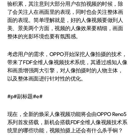
验积累，其注意到大部分用户在拍视频的时候，除
了会关注人在画面里的表现，同时也会关注整体画
面的表现。简单理解就是，好的人像视频要做到人
美、景美两个方面，视频的人像效果要精细，画面
整体的光影环境也要有氛围感。
考虑用户的需求，OPPO开始深挖人像拍摄的技术，
带来了FDF全维人像视频技术系统，其通过感知人像
和画质增强两大引擎，对人像拍摄时的人物主体，
以及整体画面进行针对性的优化。
#p#副标题#e#
现在，全新的焕采人像视频功能将会由OPPO Reno5
系列首发搭载，新机会搭载FDF全维人像视频技术系
统里的哪些功能，视频拍摄上还会有什么杀手锏？