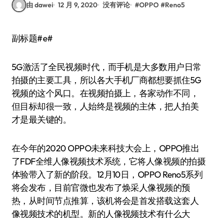
由 dawei
12 月 9, 2020
没有评论
#
OPPO
#
Reno5
副标题#e#
5G激活了全民视频时代，而手机是大多数用户日常
拍摄的主要工具，所以各大手机厂商都想要抓住5G
视频的这个风口。在视频拍摄上，各家动作不同，
但目标却很一致，人始终是视频的主体，把人拍美
才是最关键的。
在今年的2020 OPPO未来科技大会上，OPPO推出
了FDF全维人像视频技术系统，它将人像视频的拍摄
体验带入了新的阶段。12月10日，OPPO Reno5系列
将会发布，目前官微也发布了焕采人像视频的预
热，从时间节点推算，该机将会是首发搭载这套人
像视频技术的机型。新的人像视频技术有什么大