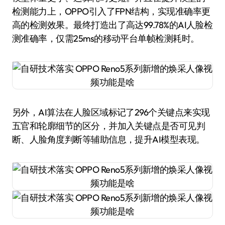
检测能力上，OPPO引入了FPN结构，实现准确率更
高的检测效果。最终打造出了高达99.78%的AI人脸检
测准确率，仅需25ms的移动平台单帧检测耗时。
另外，AI算法在人脸区域标记了296个关键点来实现
五官和轮廓细节的区分，并加入关键点是否可见判
断、人脸角度判断等辅助信息，提升AI模型表现。