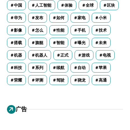
中国
人工智能
体验
全球
区块
华为
发布
如何
家电
小米
影像
怎么
性能
手机
技术
搭载
旗舰
智能
曝光
未来
机器
机器人
正式
游戏
电视
科技
系列
续航
自动
苹果
荣耀
评测
驾驶
骁龙
高通
广告