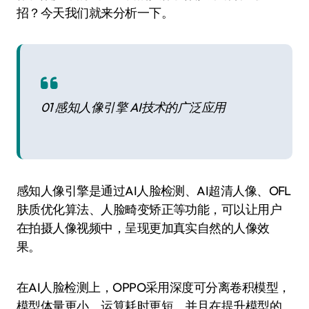
招？今天我们就来分析一下。
01 感知人像引擎 AI技术的广泛应用
感知人像引擎是通过AI人脸检测、AI超清人像、OFL
肤质优化算法、人脸畸变矫正等功能，可以让用户
在拍摄人像视频中，呈现更加真实自然的人像效
果。
在AI人脸检测上，OPPO采用深度可分离卷积模型，
模型体量更小、运算耗时更短。并且在提升模型的