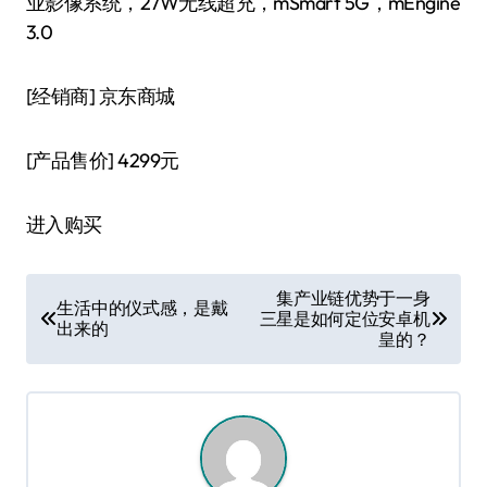
业影像系统，27W无线超充，mSmart 5G，mEngine
3.0
[经销商]
京东商城
[产品售价]
4299元
进入购买
文
集产业链优势于一身
生活中的仪式感，是戴
三星是如何定位安卓机
章
出来的
皇的？
导
航