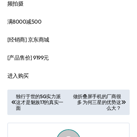
频拍摄
满8000减500
[经销商]
京东商城
[产品售价]
9199元
进入购买
文
独行于世的5G实力派
做折叠屏手机的厂商很
这才是魅族17的真实一
多 为何三星的优势这
章
面
么大？
导
航