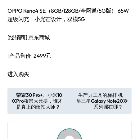
OPPO Reno4 SE（8GB/128GB/全网通/5G版） 65W
超级闪充，小光芒设计，双模5G
[经销商]
京东商城
[产品售价]
2499元
进入购买
文
荣耀30 Pro+、小米10
生产力工具的标杆 机
Pro夜景大比拼，谁才
皇三星Galaxy Note20
章
是真正的夜拍大师？
系列强在哪？
导
航