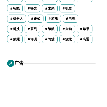
智能
曝光
未来
机器
机器人
正式
游戏
电视
科技
系列
续航
自动
苹果
荣耀
评测
驾驶
骁龙
高通
广告