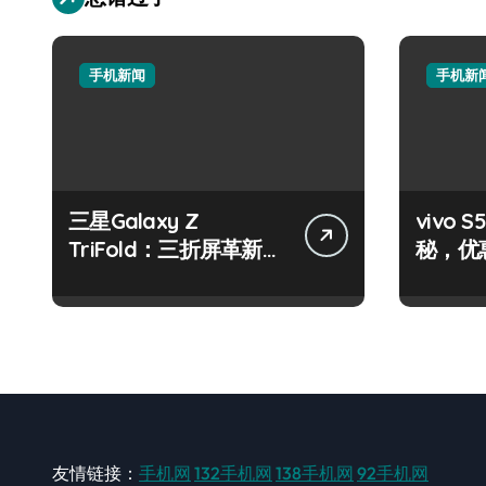
手机新闻
手机新
三星Galaxy Z
vivo
TriFold：三折屏革新，
秘，优
一手掌控未来新体验！
机就现
友情链接：
手机网
132手机网
138手机网
92手机网