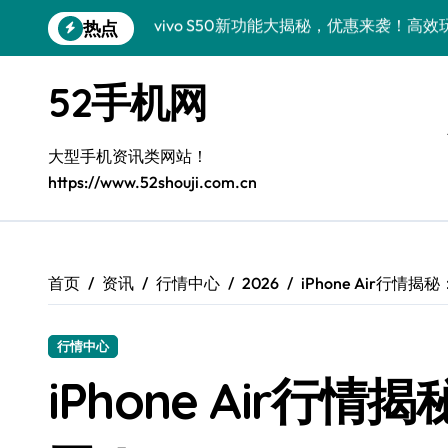
跳
热点
vivo S50 Pro mini：小机身大能量，
转
到
小米17 Pro震撼来袭！超实用功能抢先
内
52手机网
容
三星Galaxy S26震撼来袭，创新科技亮
Galaxy S25 Ultra颜值封神！定制主题潮
大型手机资讯类网站！
https://www.52shouji.com.cn
Galaxy S24+惊艳上市，秒变手机美学高
Galaxy S26+颜值爆升秘诀大公开
Galaxy A56 5G登场，时尚旗舰新体验！
首页
资讯
行情中心
2026
iPhone Air行
Galaxy Z Flip6：折叠时尚，尽享炫美新
行情中心
三星Galaxy Z TriFold：三折屏革新
iPhone Air