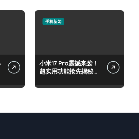
手机新闻
小
小米17 Pro震撼来袭！
超实用功能抢先揭秘，
速来围观！