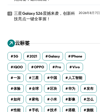
三星Galaxy S26震撼来袭，创新科
2026年8月7日
技亮点一键全掌握！
云标签
5G
2021
Galaxy
IPhone
IQOO
OPPO
Pro
Vivo
一加
三星
中国
人工智能
体验
全球
区块
华为
发布
如何
家电
小米
影像
怎么
性能
手机
技术
搭载
旗舰