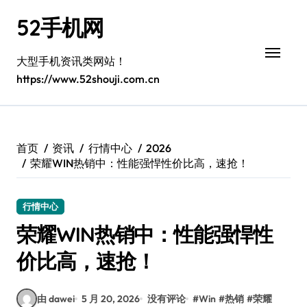
跳
52手机网
转
到
内
大型手机资讯类网站！
容
https://www.52shouji.com.cn
首页
资讯
行情中心
2026
荣耀WIN热销中：性能强悍性价比高，速抢！
行情中心
荣耀WIN热销中：性能强悍性
价比高，速抢！
由 dawei
5 月 20, 2026
没有评论
#
Win
#
热销
#
荣耀