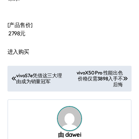
[产品售价]
2798元
进入购买
文
vivoX50 Pro 性能出色
vivoS7e凭借这三大理
价格仅需3898入手不
章
由成为销量冠军
后悔
导
航
由
dawei